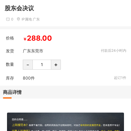
股东会决议
0
IP属地 广东
288.00
价格
￥
发货
广东东莞市
付款后24小时内
-
+
数量
库存
800
件
起订1件
商品详情