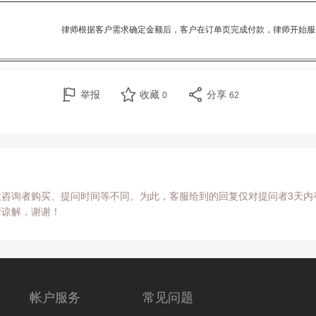
律师根据客户需求确定金额后，客
户在订单页完成付款，律师开始服
举报
收藏
分享
0
62
咨询者购买、提问时间等不同。为此，客服给到的回复仅对提问者3天内
请谅解，谢谢！
帐户服务
常见问题