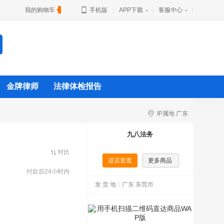
我的购物车
手机版
|
APP下载
|
客服中心
|
金牌律师
法律体检报告
IP属地 广东
九八法务
对比
进店逛逛
更多商品
付款后24小时内
发 货 地：
广东 东莞市