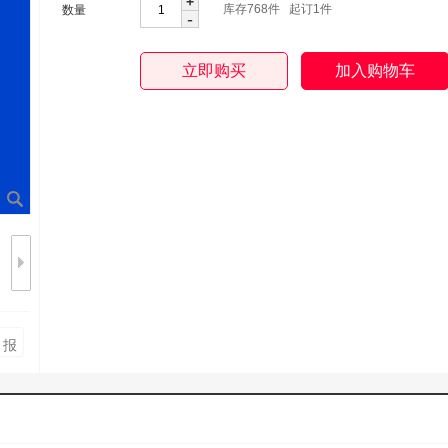
+
库存
768
件 起订1件
数量
-
 报