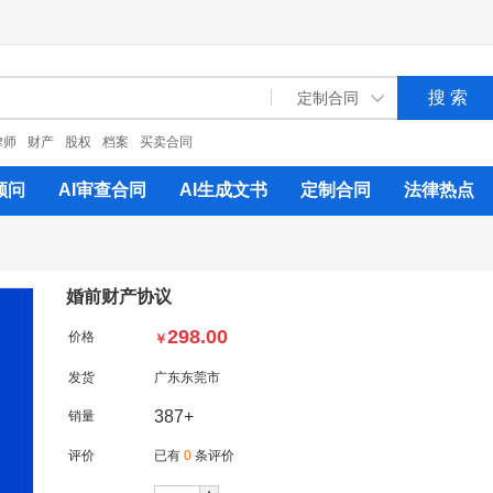
律师
财产
股权
档案
买卖合同
顾问
AI审查合同
AI生成文书
定制合同
法律热点
婚前财产协议
298.00
价格
￥
发货
广东东莞市
387+
销量
评价
已有
0
条评价